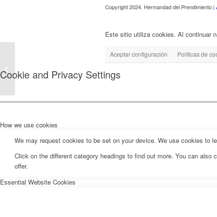
Copyright 2024. Hermandad del Prendimiento |
Este sitio utiliza cookies. Al continuar
Aceptar configuración
Políticas de co
Reparto de papeletas
Cookie and Privacy Settings
de sitio
How we use cookies
We may request cookies to be set on your device. We use cookies to let 
Click on the different category headings to find out more. You can als
offer.
Essential Website Cookies