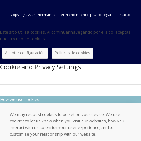
Copyright 2024. Hermandad del Prendimiento |
Aviso Legal
|
Contacto
Este sitio utiliza cookies. Al continuar navegando por el sitio, aceptas
nuestro uso de cookies.
Aceptar configuración
Políticas de cookies
Cookie and Privacy Settings
How we use cookies
We may request cookies to be set on your device. We use
cookies to let us know when you visit our websites, how you
interact with us, to enrich your user experience, and to
customize your relationship with our website.