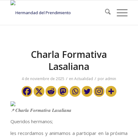
Charla Formativa
Lasaliana
/
/
4 de noviembre de 2025
en
Actualidad
por
admin
𝑪𝒉𝒂𝒓𝒍𝒂 𝑭𝒐𝒓𝒎𝒂𝒕𝒊𝒗𝒂 𝑳𝒂𝒔𝒂𝒍𝒊𝒂𝒏𝒂
Queridos hermanos;
​les
recordamos y animamos a participar en la próxima